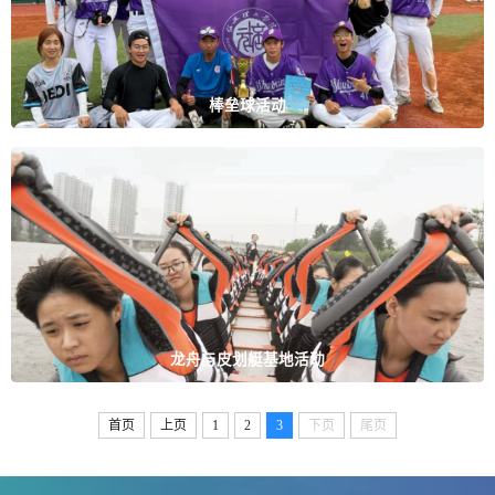
棒垒球活动
龙舟与皮划艇基地活动
首页
上页
1
2
3
下页
尾页