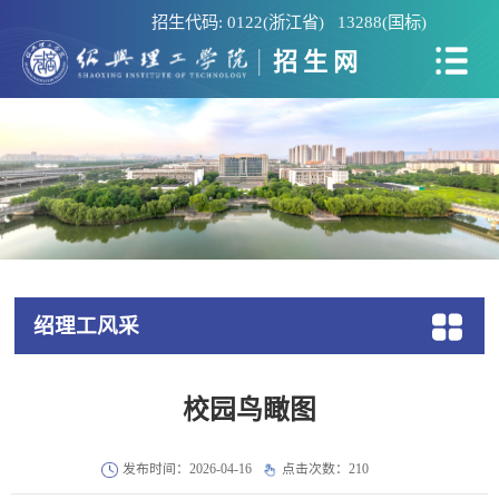
招生代码: 0122(浙江省) 13288(国标)
招生网
绍理工风采
校园鸟瞰图
发布时间：2026-04-16
点击次数：
210