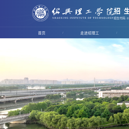
招
招生代码: 01
首页
/
走进绍理工
/