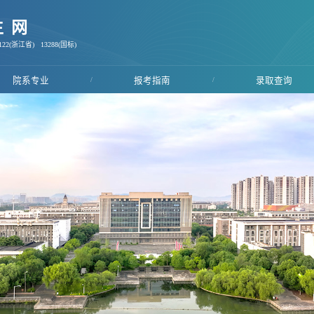
生网
22(浙江省) 13288(国标)
院系专业
/
报考指南
/
录取查询