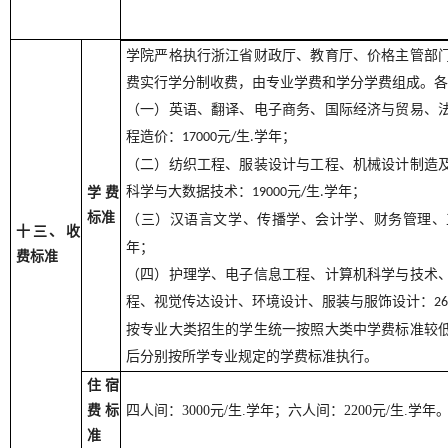
学院严格执行浙江省财政厅、教育厅、价格主管部
费实行学分制收费，由专业学费和学分学费组成。各
（一）英语、翻译、电子商务、国际经济与贸易、
程造价：
元
生
学年；
17000
/
.
（二）纺织工程、服装设计与工程、机械设计制造
科学与
大数据技术：
元
生
学年；
学费
19000
/
.
标准
（三）汉语言文学、传播学、会计学、财务管理、
十三、收
年；
费标准
（四）护理学、电子信息工程、计算机科学与技术
程、视觉传达设计、环境设计、服装与服饰设计：
26
按专业大类招生的学生统一按照大类中学费标准较
后分别按所学专业规定的学费标准执行。
住宿
费标
四人间：3000元/生.学年；六人间：2200元/生.学年
准