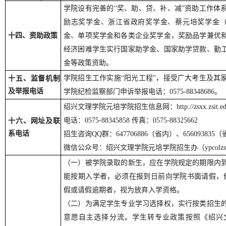
学院设有完善的“奖、助、贷、补、减”资助工作体
励志奖学金、浙江省政府奖学金、蔡元培奖学金（10
十四、资助政策
金、单项奖学金和各类企业奖学金，奖励品学兼优
经济困难学生实行国家助学金、国家助学贷款、勤
金等政策资助。
学院招生工作实施“阳光工程”，接受广大考生及其
十五、监督机制
及举报电话
学院纪检监察部门申诉举报电话：0575-88348686。
绍兴文理学院元培学院招生信息网：http://zsxx.zsit.edu
电话：0575-88345858
传真：0575-88325662
十六、网址及联
系电话
招生咨询QQ群：
647706886
（省内）、
656093835
（
微信公众号：绍兴文理学院元培学院招生办（ypcolz
（一）被学院录取的新生，应在学院规定的期限内
能按期入学者，必须在报到日前向学院书面请假，
假或请假逾期者，视为放弃入学资格。
（二）为满足学生专业学习选择权，实行按类招生
意愿自主选择分流。学生转专业政策按照《绍兴