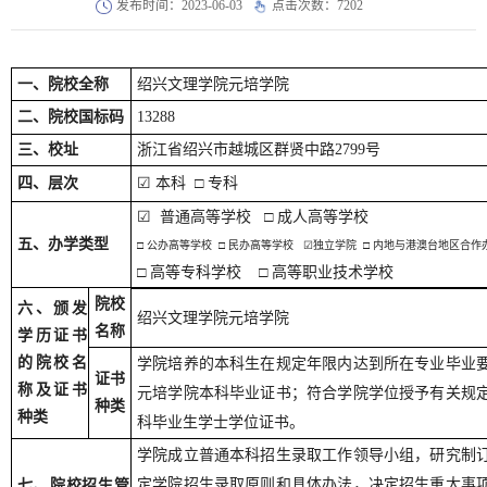
发布时间：2023-06-03
点击次数：
7202
一、院校全称
绍兴文理学院元培学院
二、院校国标码
13288
三、校址
浙江省绍兴市越城区群贤中路2799号
四、层次
☑
本科 □ 专科
☑
普通高等学校 □ 成人高等学校
五、办学类型
□ 公办高等学校 □ 民办高等学校
☑
独立学院 □ 内地与港澳台地区合作
□ 高等专科学校 □ 高等职业技术学校
院校
六、颁发
绍兴文理学院元培学院
名称
学历证书
的院校名
学院培养的本科生在规定年限内达到所在专业毕业
证书
称及证书
元培学院本科毕业证书；符合学院学位授予有关规
种类
种类
科毕业生学士学位证书。
学院成立普通本科招生录取工作领导小组，研究制
定学院招生录取原则和具体办法，决定招生重大事
七、院校招生管