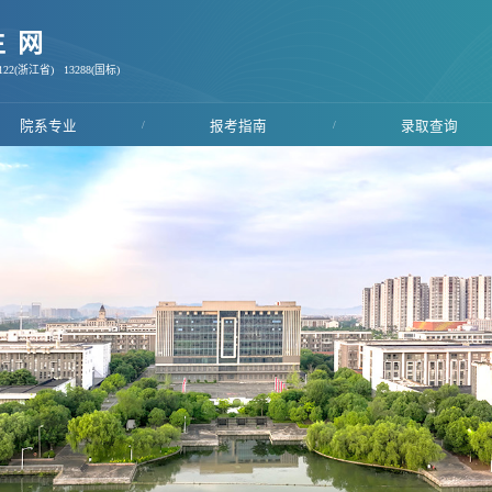
生网
22(浙江省) 13288(国标)
院系专业
/
报考指南
/
录取查询