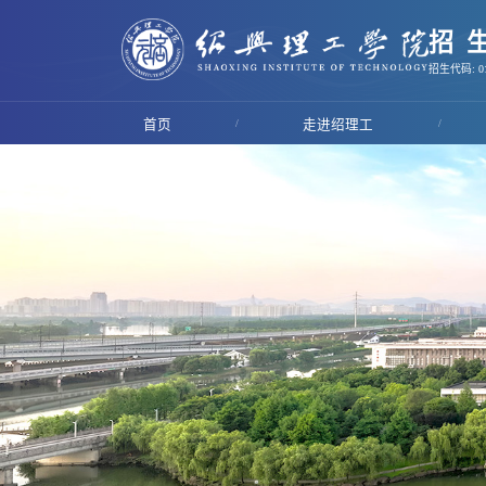
招
招生代码: 01
首页
/
走进绍理工
/