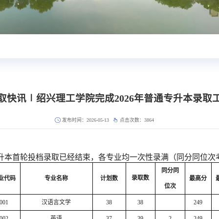
取快讯∣绍兴理工学院完成2026年普通专升本录取
发布时间：2026-05-13
点击次数：
3864
普通专升本首轮投档录取已经结束，各专业均一次性录满（同分同位
同分同
录取数
业代码
专业名称
计划数
最高分
位次
001
汉语言文学
38
38
249
002
英语
37
39
2
249