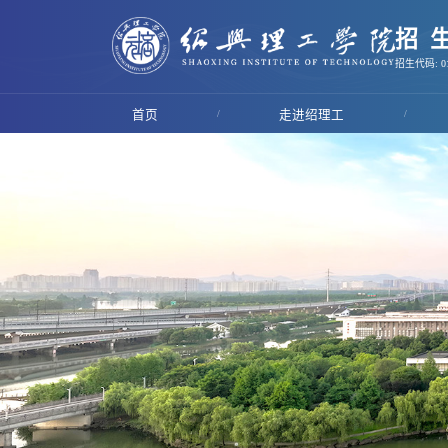
招
招生代码: 01
首页
/
走进绍理工
/