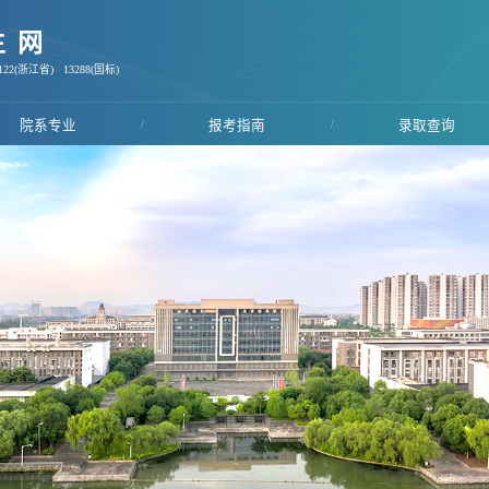
生网
22(浙江省) 13288(国标)
院系专业
/
报考指南
/
录取查询