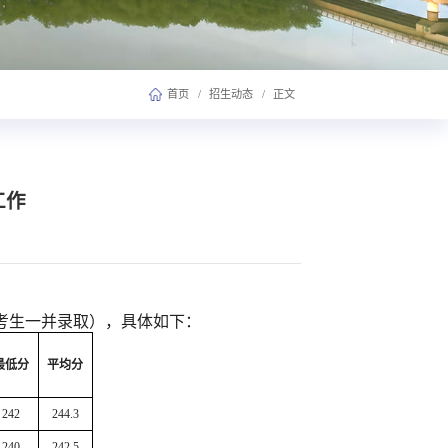
首页
/
招生动态
/
正文
工作
次考生一并录取），具体如下：
最低分
平均分
242
244.3
240
242.5