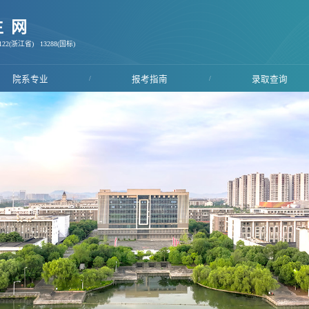
生网
22(浙江省) 13288(国标)
院系专业
/
报考指南
/
录取查询