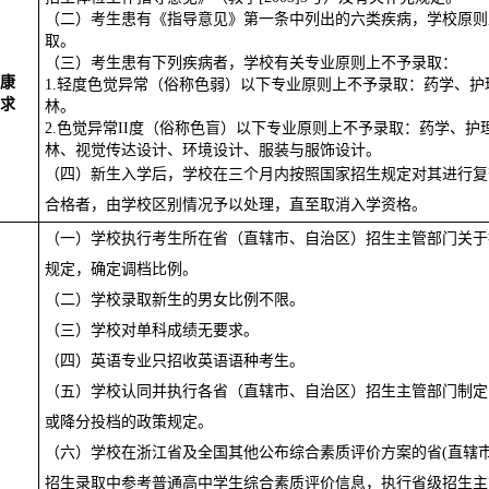
（二）考生患有《指导意见》第一条中列出的六类疾病，学校原则
取。
（三）考生患有下列疾病者，学校有关专业
原则上
不予录取：
康
1.
轻度色觉异常（俗称色弱）以下专业
原则上
不予录取：
药学、护
求
林
。
2.
色觉异常
II
度（俗称色盲）以下专业
原则上
不予录取：药学、护
林、视觉传达设计、环境设计、服装与服饰设计。
（四）新生入学后，学校在三个月内按照国家招生规定对其进行复
合格者，由学校区别情况予以处理，直至取消入学资格。
（一）学校执行考生所在省（直辖市、自治区）招生主管部门关于
规定，确定调档比例。
（二）学校录取新生的男女比例不限。
（三）学校对单科成绩无要求。
（四）英语专业只招收英语语种考生。
（五）学校认同并执行各省（直辖市、自治区）招生主管部门制定
或降分投档的政策规定。
（六）学校在浙江省及全国其他公布综合素质评价方案的省
(
直辖
招生录取中参考普通高中学生综合素质评价信息，执行省级招生主