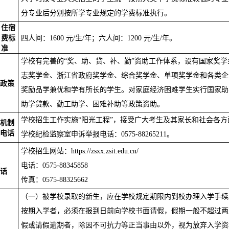
分专业后分别按所学专业规定的学费标准执行。
住宿
费标
四人间：
1600
元
/
生
/
年；六人间：
1
2
00
元
/
生
/
年。
准
学校
有
完善的
“奖、助、贷、补、勤”资助工作体系，设有国家奖学
志奖学金、浙江省政府奖学金、综合奖学金、单项奖学金和各类企
政策
奖励品学兼优和学有所长的学生。对家庭经济困难学生实行国家助
助学贷款、勤工助学、困难补助等政策资助。
学校招生工作实施
“阳光工程”，接受广大考生及其家长和社会各方
机制
电话
学校纪检监察
室
申诉举报电话：
0575-
88265211
。
学校招生网站：
https://zsxx.zsit.edu.cn/
电话：
0575-88345858
话
传真：
0575-88325662
（一）被学校录取的新生，应在学校规定期限内到校办理入学手续
按期入学者，必须在报到日前向学校书面请假，假期一般不超过两
假或请假逾期者，除因不可抗力等正当事由以外，视为放弃入学资