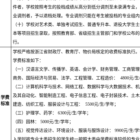
件者，学校按照考生的投档成绩从高分到低分调剂至未录满专业，
业调剂者，予以退档处理。专业调剂只能在考生被投档的专业组内
（十）学校对艺术类、单独考试招生
、
普通专升本、退役大学生士
本等项目招生录取
，按照教育部、省级招生主管部门和学校公布的
行。
学校严格按浙江省财政厅、教育厅、物价局核定的收费标准执行。
学费标准如下：
（一）
汉语言文学、传播学、英语、会计学、财务管理、工商管理
商务、国际经济与贸易、法学、工程管理、工程造价：
4800
元
/
生
（二）
计算机科学与技术、
网络工程、
数据科学与大数据技术、机
及其自动化、智能制造工程
、
电子信息工程、
电子封装技术
、土木
学费
标准
建造、纺织工程、服装设计与工程：
5500
元
/
生
/
学年；
（三）
护理学、药学：
6
3
00
元
/
生
/
学年；
（四）
园林：
5000
元
/
生
/
学年；
（五）
视觉传达设计、环境设计、服装与服饰设计：
9900
元
/
生
/
学
入学时按专业大类招生的学生统一按照大类中学费标准较低的专业