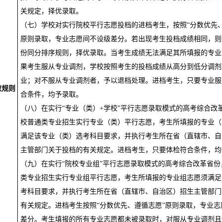
关规定，择优录取。
（七）学校对实行院校平行志愿投档的进档考生，按照
“分数优先
原则录取，专业志愿间不设级差分。若出现考生投档成绩相同，则
份同分排序规则，择优录取。当考生成绩无法满足其所填报的专业
果考生服从专业调剂，学校按照考生的投档成绩从高分到低分调剂
业；对不服从专业调剂者，予以退档处理。进档考生，只要专业服
取规则
合条件，均予录取。
（八）在实行
“专业（类）
+
学校”平行志愿录取模式的高考综合改
校普通类专业招生实行专业（类）平行志愿，考生所填报的专业（
满足该专业（类）选考科目要求，并执行考生所在省（直辖市、自
主管部门关于投档的有关规定。进档考生，只要体检符合条件，均
（九）在实行
“院校专业组”平行志愿录取模式的高考综合改革省份
类专业招生实行专业组平行志愿，考生所填报的专业组志愿须满足
考科目要求，并执行考生所在省（直辖市、自治区）招生主管部门
有关规定。进档考生按照“分数优先、遵循志愿”原则录取，专业志
差分。考生填报的所有专业志愿都未被录取时，对服从专业调剂且