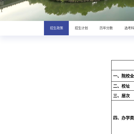
招生政策
招生计划
历年分数
选考
一、院校全
二、校址
三、层次
四、办学类