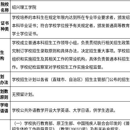
院校
绍兴理工学院
名称
学校培养的本科生在规定年限内达到所在专业毕业要求者，颁发绍
证书
本科毕业证书；符合学校学位授予有关规定者，颁发普通高等教育
种类
学士学位证书。
学校成立普通本科招生工作领导小组，负责贯彻执行相关招生政策
究制订学校招生录取原则和具体办法，决定招生重大事项。学校招
生
构
组织和实施招生及其相关工作的常设机构，具体负责普通本科招生
作。学校
纪检监察
室
对学校招生工作实施全程监督。
划
学校招生计划以各省（直辖市、自治区）招生主管部门公布的招生
办法
划数
无预留计划
。
原则
学培
学校公共外语教学开设大学英语、大学日语，供学生选读。
语语
（
一）学校执行教育部、原卫生部、中国残疾人联合会印发的《普
招生体检工作指导意见》
（
教学
[
2003
]
3
号
）
及有关补充规定。