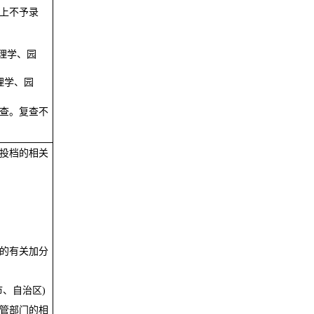
上不予录
理学、园
理学、园
查。复查不
投档的相关
的有关加分
市、自治区
)
管部门的相