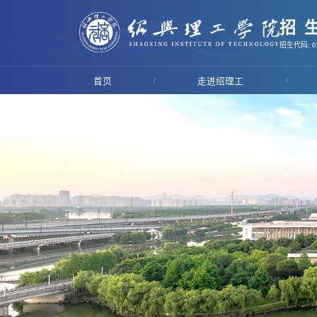
招
招生代码: 01
首页
/
走进绍理工
/