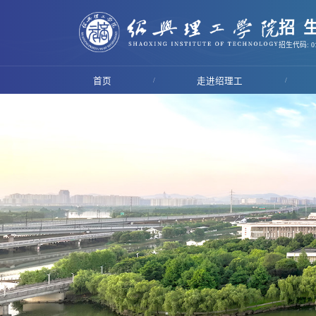
招
招生代码: 01
首页
/
走进绍理工
/