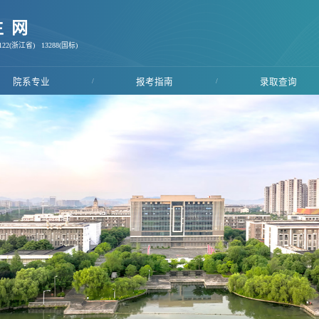
生网
22(浙江省) 13288(国标)
院系专业
/
报考指南
/
录取查询