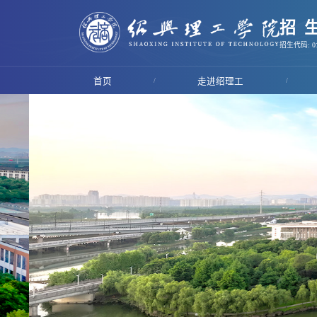
招
招生代码: 01
首页
/
走进绍理工
/